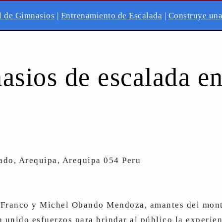
l de Gimnasios
|
Entrenamiento de Escalada
|
Construye un
sios de escalada e
ado, Arequipa, Arequipa 054 Peru
 Franco y Michel Obando Mendoza, amantes del mont
 unido esfuerzos para brindar al público la experien